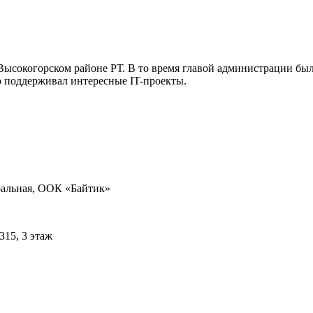
 Высокогорском районе РТ. В то время главой администрации б
 поддерживал интересные IT-проекты.
тральная, ООК «Байтик»
315, 3 этаж