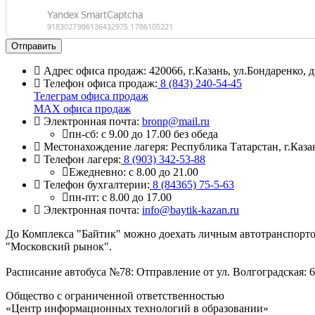
Адрес офиса продаж:
420066, г.Казань, ул.Бондаренко, 
Телефон офиса продаж:
8 (843) 240-54-45
Телеграм офиса продаж
МАХ офиса продаж
Электронная почта:
bronp@mail.ru
пн-сб: с 9.00 до 17.00 без обеда
Местонахождение лагеря:
Республика Татарстан, г.Каза
Телефон лагеря:
8 (903) 342-53-88
Ежедневно: с 8.00 до 21.00
Телефон бухгалтерии:
8 (84365) 75-5-63
пн-пт: с 8.00 до 17.00
Электронная почта:
info@baytik-kazan.ru
До Комплекса "Байтик" можно доехать личным автотранспортом
"Московский рынок".
Расписание автобуса №78:
Отправление от ул. Волгоградская: 6.45
Общество с ограниченной ответственностью
«Центр информационных технологий в образовании»