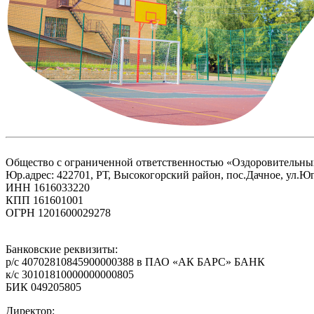
Общество с ограниченной ответственностью «Оздоровитель
Юр.адрес: 422701, РТ, Высокогорский район, пос.Дачное, ул.Юг
ИНН 1616033220
КПП 161601001
ОГРН 1201600029278
Банковские реквизиты:
р/с 40702810845900000388 в ПАО «АК БАРС» БАНК
к/с 30101810000000000805
БИК 049205805
Директор: