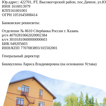
Юр.адрес:: 422701, РТ, Высокогорский район, пос.Дачное, ул.Юг
ИНН 1616013979
КПП161601001
ОГРН 1051645008414
Банковские реквизиты:
Отделение № 8610 Сбербанка России г. Казань
р/сч 40702810662020002384
к/сч 30101810600000000603
БИК 049205603
ИНН/КПП 7707083893/165502001
Генеральный директор:
Бикмуллина Лариса Владимировна (на основании Устава)