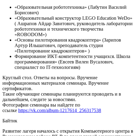
«Образовательная робототехника» (Лабутин Василий
Борисович)
«Образовательный конструктор LEGO Education WeDo»
( Ашрапов Айдар Завитович, руководитель лаборатории
робототехники и технического творчества
«ROBODOM»)
«Основы пилотирования квадрокоптера» (Зарипов
Артур Ильшатович, преподаватель студии
«Пилотирование квадрокоптеров» )
Формирование ИКТ-компетентности учащихся. Школа
программирования» (Евсеев Вилен Вусалович,
специалист по IT-технологиям)
Круглый стол. Ответы на вопросы. Вручение
информационных материалов семинара. Вручение
сертификатов.
Такие обучающие семинары планируются проводить и в
дальнейшем, следите за новостями.
Фотографии семинара вы найдете по
ссылке
https://vk.com/album-1217614_256317538
Байтик
Развитие лагеря началось с открытия Компьютерного центра в