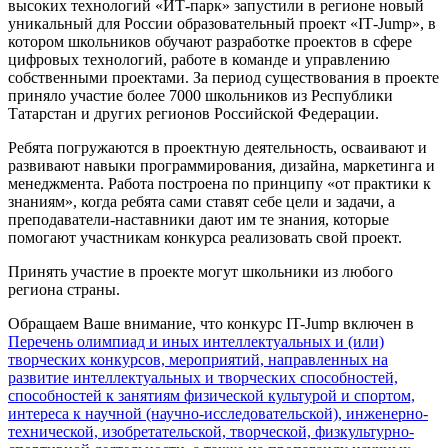
высоких технологий «ИТ‐парк» запустили в регионе новый
уникальный для России образовательный проект «IT‐Jump», в
котором школьников обучают разработке проектов в сфере
цифровых технологий, работе в команде и управлению
собственными проектами. За период существования в проекте
приняло участие более 7000 школьников из Республики
Татарстан и других регионов Российской Федерации.
Ребята погружаются в проектную деятельность, осваивают и
развивают навыки программирования, дизайна, маркетинга и
менеджмента. Работа построена по принципу «от практики к
знаниям», когда ребята сами ставят себе цели и задачи, а
преподаватели-наставники дают им те знания, которые
помогают участникам конкурса реализовать свой проект.
Принять участие в проекте могут школьники из любого
региона страны.
Обращаем Ваше внимание, что конкурс IT-Jump включен в
Перечень олимпиад и иных интеллектуальных и (или)
творческих конкурсов, мероприятий, направленных на
развитие интеллектуальных и творческих способностей,
способностей к занятиям физической культурой и спортом,
интереса к научной (научно-исследовательской), инженерно-
технической, изобретательской, творческой, физкультурно-