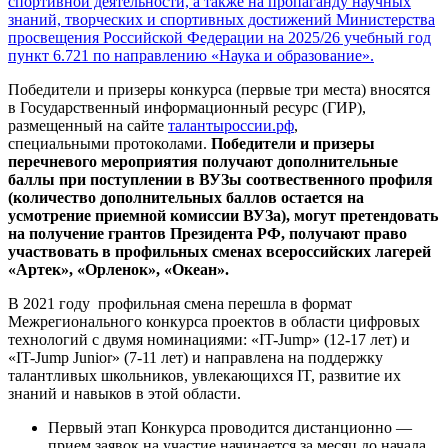
спортивной деятельности, а также на пропаганду научных
знаний, творческих и спортивных достижений Министерства
просвещения Российской Федерации на 2025/26 учебный год
пункт 6.721 по направлению «Наука и образование».
Победители и призеры конкурса (первые три места) вносятся
в Государственный информационный ресурс (ГИР),
размещенный на сайте
талантыроссии.рф
,
специальными протоколами.
Победители и призеры
перечневого мероприятия получают дополнительные
баллы при поступлении в ВУЗы соотвественного профиля
(количество дополнительных баллов остается на
усмотрение приемной комиссии ВУЗа), могут претендовать
на получение грантов Президента РФ, получают право
участвовать в профильных сменах всероссийских лагерей
«Артек», «Орленок», «Океан».
В 2021 году профильная смена перешла в формат
Межрегионального конкурса проектов в области цифровых
технологий с двумя номинациями: «IT-Jump» (12-17 лет) и
«IT-Jump Junior» (7-11 лет) и направлена на поддержку
талантливых школьников, увлекающихся IT, развитие их
знаний и навыков в этой области.
Первый этап Конкурса проводится дистанционно —
прием заявок на участие начинается за месяц до начала