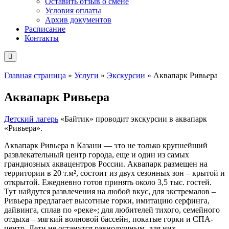
Оставить отзыв о смене
Условия оплаты
Архив документов
Расписание
Контакты
Главная страница
»
Услуги
»
Экскурсии
»
Аквапарк Ривьера
Аквапарк Ривьера
Детский лагерь
«Байтик» проводит экскурсии в аквапарк
«Ривьера».
Аквапарк Ривьера в Казани — это не только крупнейший
развлекательный центр города, еще и один из самых
грандиозных аквацентров России. Аквапарк размещен на
территории в 20 т.м², состоит из двух сезонных зон – крытой и
открытой. Ежедневно готов принять около 3,5 тыс. гостей.
Тут найдутся развлечения на любой вкус, для экстремалов –
Ривьера предлагает высотные горки, имитацию серфинга,
дайвинга, сплав по «реке»; для любителей тихого, семейного
отдыха – мягкий волновой бассейн, покатые горки и СПА-
центр. Дети не останутся равнодушным, для них